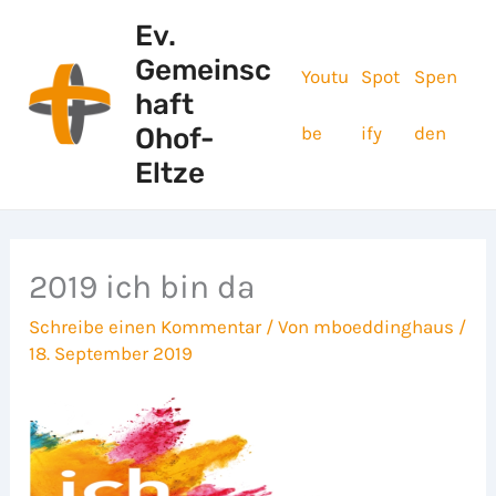
Zum
Ev.
Inhalt
Gemeinsc
springen
Youtu
Spot
Spen
haft
be
ify
den
Ohof-
Eltze
2019 ich bin da
Schreibe einen Kommentar
/ Von
mboeddinghaus
/
18. September 2019