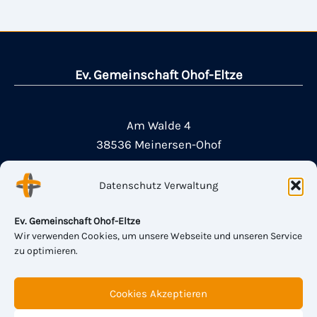
Ev. Gemeinschaft Ohof-Eltze
Am Walde 4
38536 Meinersen-Ohof
Datenschutz Verwaltung
Plockhorster Str. 14
31311 Eltze-Uetze
Ev. Gemeinschaft Ohof-Eltze
Wir verwenden Cookies, um unsere Webseite und unseren Service
zu optimieren.
Cookies Akzeptieren
Impressum & Haftung
Datenschutz