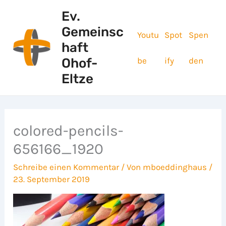
Zum
Ev.
Inhalt
Gemeinsc
springen
Youtu
Spot
Spen
haft
be
ify
den
Ohof-
Eltze
colored-pencils-
656166_1920
Schreibe einen Kommentar
/ Von
mboeddinghaus
/
23. September 2019